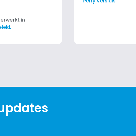
Perry Versluis
erwerkt in
leid.
 updates