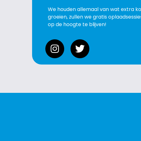
We houden allemaal van wat extra k
groeien, zullen we gratis oplaadsess
op de hoogte te blijven!