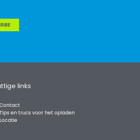
RIBE
ttige links
Contact
Tips en trucs voor het opladen
Locatie